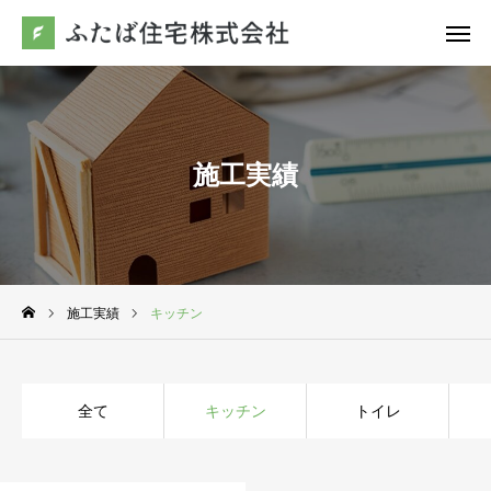
お問合わせ
電話
友だち追加
施工実績
アクセス
ふたば住宅について
リフォーム
施工実績
キッチン
不動産
全て
キッチン
トイレ
施工事例